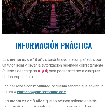
INFORMACIÓN PRÁCTICA
Los
menores de 16 años
tendrán que ir acompañados por
un tutor legal
y llevar la autorización rellenada correctamente
(puedes descargarla
AQUÍ
)
para poder acceder a cualquier
de los espectáculos.
Las personas con
movilidad reducida
tendrán que enviar un
correo a
entradas@concertstudio.com
Los
menores de 3 año
s
que no ocupen asiento estarán
exentos de pago (excepto en el Liceu, que no podrán