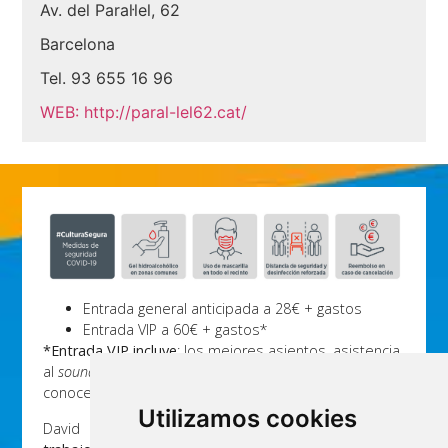
Av. del Paraŀlel, 62
Barcelona
Tel.
93 655 16 96
WEB:
http://paral-lel62.cat/
Entrada general anticipada a 28€ + gastos
Entrada VIP a 60€ + gastos*
*Entrada VIP incluye
: los mejores asientos, asistencia
al
soundcheck
previo al concierto y Meet & Greet,
conoce a David Otero y hazte una foto con él.
Utilizamos cookies
David Otero presentará en Barcelona su
nuevo