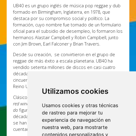
UB40 es un grupo inglés de música pop reggae y dub
formado en Birmingham, Inglaterra, en 1978, que
destaca por su compromiso social y político. La
formación, cuyo nombre fue tomado de un formulario
oficial para el subsidio de desempleo, lo formaron los
hermanos Alastair Campbell y Robin Campbell, junto
con Jim Brown, Earl Falconer y Brian Travers.
Desde su creación, se convirtieron en el grupo de
reggae de más éxito a escala planetaria. UB40 ha
vendido setenta millones de discos en casi cuatro
décadas de trayectoria y ha colocado una
cincuentena de canciones en las listas de éxitos del
Reino Unido.
Utilizamos cookies
Clásicos como
(I can’t help) Falling in love with you
,
Red
red wine
,
Kingston Town
o
The way you do the things you
Usamos cookies y otras técnicas
do
figuran entre los temas más populares de la
de rastreo para mejorar tu
década de los 80, y las personas que, gracias a ellos,
experiencia de navegación en
se han familiarizado con la música de Jamaica se
nuestra web, para mostrarte
cuentan en millones.
contenidos personalizados y