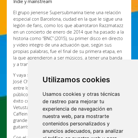
Indie y mainstream
El grupo jienense Supersubmarina tiene una relación
especial con Barcelona, ciudad en la que le sigue una
legión de fans, como los que abarrotaron Razzmatazz
en un concierto de enero de 2014 que ha pasado a la
historia como “BNC” (2015), su primer disco en directo
y video integro de una actuación que, según sus
propias palabras, fue el final de su primera etapa, en
la que aprendieron a ser músicos, a tener una banda
y a transmitir emoción.
Y vaya si el grupo que lidera el cantante y guitarrista
Utilizamos cookies
José Chino lo ha logrado. Porque su sonido se mueve
entre lo alternativo y unas melodías aptas para todos
Usamos cookies y otras técnicas
públicos, con grandiosidad, estribillos pegadizos y
éxito considerable, jugando en la misma liga que
de rastreo para mejorar tu
Vetusta Morla, Lori Meyers, Izal, Second o Miss
experiencia de navegación en
Caffeina. Sus canciones giran alrededor de la
nuestra web, para mostrarte
grandeza y a lo trágico del amor con épica vocal y
contenidos personalizados y
guitarrística.
anuncios adecuados, para analizar
Con el tercer álbum de estudio, “Viento de cara”,