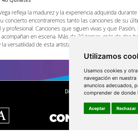
ega refleja la madurez y la experiencia adquirida durante
u concierto encontraremos tanto las canciones de su últi
y profesional. Canciones que siguen vivas y que Pasión,
e la acompañan en escena. Más de 20 temas, más de dos ho
a versatilidad de esta artista única.
Utilizamos coo
Usamos cookies y otras
navegación en nuestra
anuncios adecuados, pa
Dirigido, organizado y producid
comprender de donde ll
Aceptar
Rechazar