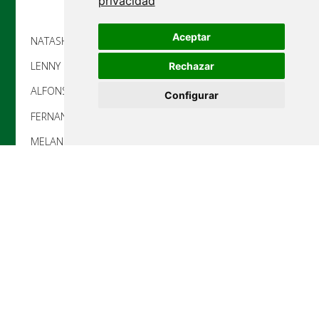
privacidad
Aceptar
NATASHA TUPIN – soprano
LENNY LORENZANI – mezzo
Rechazar
ALFONSO ZAMBUTO – tenor
Configurar
FERNANDO ÁLVAREZ – bajo
MELANI MESTRE – director
IMPORTANTE
No se admitirán devoluciones o cambios de
entradas. No se devolverá el importe de la
entrada en ningún caso, excepto de anulación
de un espectáculo.
Los menores de 16 años tienen que ir
acompañados de un progenitor o tutor legal y
llevar la autorización rellenada correctamente