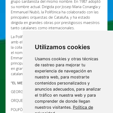
grupo sardanista del mismo nombre. En 1987 adoptó
su nombre actual. Dirigida por Josep Maria Conangla y
Emmanuel Niubò, la Polifónica ha colaborado con las
principales orquestas de Cataluña, y ha estado
dirigida en grandes obras por prestigiosos maestros
tanto catalanes como internacionales.
La Polifònica de Puig-reig va ser fundada l’any 1968
amb el nom de Coral Joventut Sardanista, en el si de
Utilizamos cookies
la colla sardanista del mateix nom. El 1987 va adoptar
el nom actual. Dirigida per Josep Maria Conangla i
Emmanuel Niubò, la Polifònica ha col·laborat amb les
Usamos cookies y otras técnicas
principals orquestres de Catalunya, i ha estat dirigida
de rastreo para mejorar tu
en grans obres per prestigiosos mestres tant
experiencia de navegación en
catalans com internacionals.
nuestra web, para mostrarte
“EL MESSIES”
contenidos personalizados y
anuncios adecuados, para analizar
GEORG FRIEDRICH HÄNDEL
el tráfico en nuestra web y para
ORQUESTRA JOVE FILHARMÒNICA CATALANA
comprender de donde llegan
nuestros visitantes.
Política de
POLIFÒNICA DE PUIG-REIG