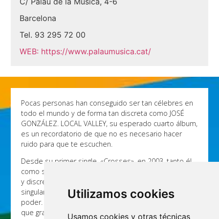
C/ Palau de la Música, 4-6
Barcelona
Tel.
93 295 72 00
WEB:
https://www.palaumusica.cat/
Pocas personas han conseguido ser tan célebres en
todo el mundo y de forma tan discreta como JOSÉ
GONZÁLEZ. LOCAL VALLEY, su esperado cuarto álbum,
es un recordatorio de que no es necesario hacer
ruido para que te escuchen.
Desde su primer single, «Crosses», en 2003, tanto él
como su música han permanecido siempre tranquilos
y discretos. LOCAL VALLEY exhibe con calma su
Utilizamos cookies
singular capacidad de comunicar con tanta modestia y
poder. Comienza con «El Invento», la primera canción
que graba en español (la lengua materna de su
Usamos cookies y otras técnicas