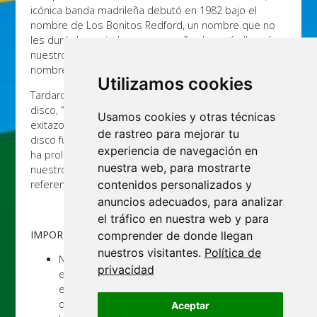
icónica banda madrileña debutó en 1982 bajo el
nombre de Los Bonitos Redford, un nombre que no
les duró demasiado ya que un año después llegaría a
nuestros oídos el mítico tema “Venezia”, bajo el
nombre ya de Hombres G.
Utilizamos cookies
Tardaron solo nueve noches en grabar su primer
disco, “Hombres G”, que llegó al público en 1985 con
Usamos cookies y otras técnicas
exitazos como “Devuélveme a mi chica”. Este primer
de rastreo para mejorar tu
disco fue el punto de partida de una carrera que se
experiencia de navegación en
ha prolongado – pese al parón de la banda – hasta
nuestra web, para mostrarte
nuestros días, consolidando al grupo como un
referente en la historia de la música.
contenidos personalizados y
anuncios adecuados, para analizar
el tráfico en nuestra web y para
IMPORTANTE
comprender de donde llegan
nuestros visitantes.
Política de
No se admitirán devoluciones o cambios de
privacidad
entradas. No se devolverá el importe de la
entrada en ningún caso, excepto de anulación
de un espectáculo.
Aceptar