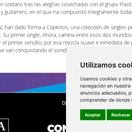
en solitario tras las alegrías cosechadas con el grupo Past
 y guitarrero, en el que ha compuesto íntegramente todas
z, han dado forma a Copilotos, una colección de singles p
. Su primer single, Ahora, camina entre esos dos mundos
er el primer sencillo, por esa mezcla suave e inmediata de
e van conquistando el sonido general del disco, y a otra
Utilizamos coo
Usamos cookies y otras
navegación en nuestra
anuncios adecuados, pa
comprender de donde ll
Dirigido, organizado y producid
Aceptar
Rechazar