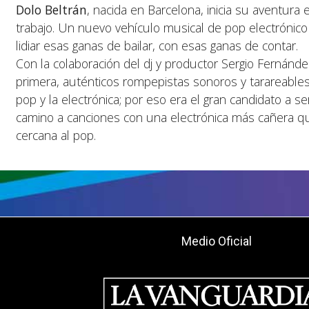
Dolo Beltrán
, nacida en Barcelona, inicia su aventura 
trabajo. Un nuevo vehículo musical de pop electrónico
lidiar esas ganas de bailar, con esas ganas de contar.
Con la colaboración del dj y productor Sergio Fernánde
primera, auténticos rompepistas sonoros y tarareables
pop y la electrónica; por eso era el gran candidato a s
camino a canciones con una electrónica más cañera qu
cercana al pop.
Medio Oficial