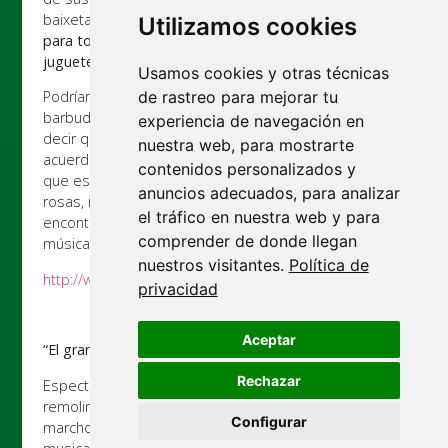
baixeta de la nit” y “Sempre de vacances”.
Música pop
Utilizamos cookies
para toda la familia interpretada con instrumentos de
juguete.
Usamos cookies y otras técnicas
de rastreo para mejorar tu
Podríamos decir que una princesa canta y que un
barbudo pone los micrófonos. Y también podríamos
experiencia de navegación en
decir que una barbuda dibuja y un príncipe toca los
nuestra web, para mostrarte
acuerdos. Un barbudo que es princesa y una princesa
contenidos personalizados y
que es barbuda, eso sí que es verdad. Entre guitarras
anuncios adecuados, para analizar
rosas, maracas-rana y trompetas plástico,
el tráfico en nuestra web y para
encontraréis Marc Marcé y Helena Casas haciendo
comprender de donde llegan
música pop para toda la familia.
nuestros visitantes.
Política de
http://www.2princesesbarbudes.org/
privacidad
Aceptar
“El gran reBOOOMbori”
de la Cia. Roger Canals dixie
Rechazar
Espectáculo explosivo para agitar el personal. Un
remolino que te envestirá a ritmo de música
Configurar
marchosa y estimulante. Canciones, bailes y juegos