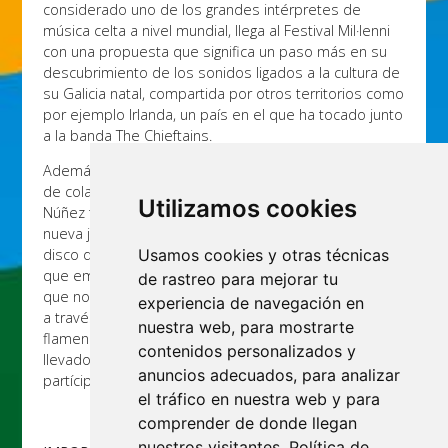
considerado uno de los grandes intérpretes de
música celta a nivel mundial, llega al Festival Mil·lenni
con una propuesta que significa un paso más en su
descubrimiento de los sonidos ligados a la cultura de
su Galicia natal, compartida por otros territorios como
por ejemplo Irlanda, un país en el que ha tocado junto
a la banda The Chieftains.
Además de una amplia discografía y un buen número
de colaboraciones con artistas de gran prestigio, a
Utilizamos cookies
Núñez también se le atribuye el mérito de iniciar una
nueva juventud de la música celta, con su aclamado
Usamos cookies y otras técnicas
disco de debut
A irmandade das estrelas (
1996), con el
que emprendía un recorrido de nueve álbumes en el
de rastreo para mejorar tu
que no ha dejado de explorar los sonidos de su tierra
experiencia de navegación en
a través de la fusión con otros estilos como el
nuestra web, para mostrarte
flamenco o el pop. Una investigación sin fin que lo ha
contenidos personalizados y
llevado a viajar alrededor del mundo y de la cual hace
anuncios adecuados, para analizar
partícipe a todos los que llenan sus conciertos.
el tráfico en nuestra web y para
comprender de donde llegan
nuestros visitantes.
Política de