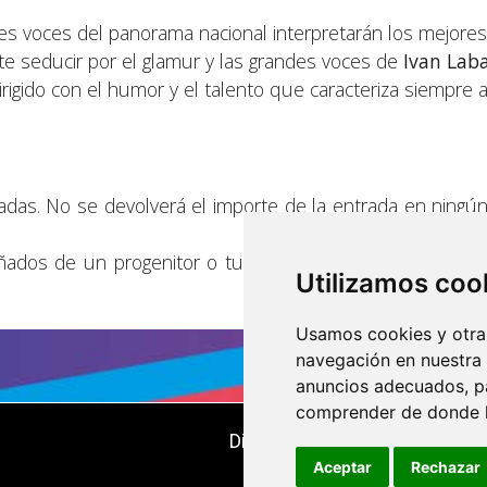
es voces del panorama nacional interpretarán los mejore
te seducir por el glamur y las grandes voces de
Ivan Lab
Dirigido con el humor y el talento que caracteriza siempre 
das. No se devolverá el importe de la entrada en ningú
os de un progenitor o tutor legal y llevar la autorizac
Utilizamos coo
Usamos cookies y otras
navegación en nuestra
anuncios adecuados, pa
comprender de donde ll
Dirigido, organizado y producid
Aceptar
Rechazar