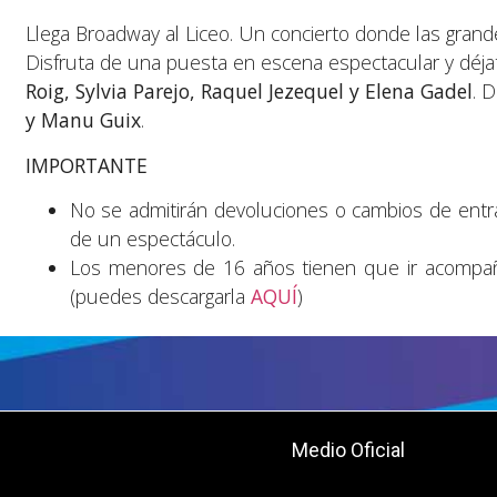
Llega Broadway al Liceo. Un concierto donde las grand
Disfruta de una puesta en escena espectacular y déja
Roig, Sylvia Parejo, Raquel Jezequel y Elena Gadel
. 
y Manu Guix
.
IMPORTANTE
No se admitirán devoluciones o cambios de entra
de un espectáculo.
Los menores de 16 años tienen que ir acompañad
(puedes descargarla
AQUÍ
)
Medio Oficial