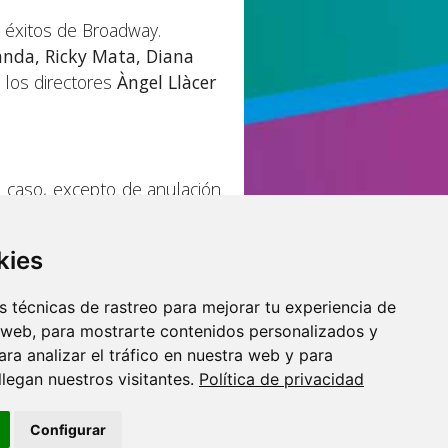
s éxitos de Broadway.
anda, Ricky Mata, Diana
a los directores
Àngel Llàcer
n caso, excepto de anulación
ión rellenada correctamente
kies
 técnicas de rastreo para mejorar tu experiencia de
 web, para mostrarte contenidos personalizados y
ra analizar el tráfico en nuestra web y para
egan nuestros visitantes.
Política de privacidad
o por:
Configurar