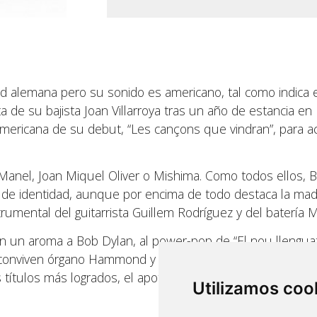
 alemana pero su sonido es americano, tal como indica e
ta de su bajista Joan Villarroya tras un año de estancia en
mericana de su debut, “Les cançons que vindran”, para ac
 Manel, Joan Miquel Oliver o Mishima. Como todos ellos, 
o de identidad, aunque por encima de todo destaca la ma
trumental del guitarrista Guillem Rodríguez y del batería M
, con un aroma a Bob Dylan, al power-pop de “El nou llengu
r” conviven órgano Hammond y distorsión, mientras que “Mar
 títulos más logrados, el apoteósico “El teu moment”, pa
Utilizamos coo