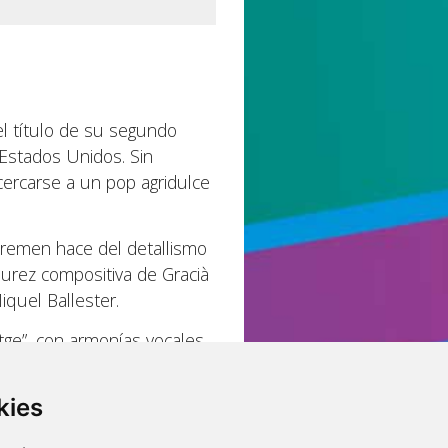
l título de su segundo
 Estados Unidos. Sin
ercarse a un pop agridulce
Bremen hace del detallismo
durez compositiva de Gracià
iquel Ballester.
atge”, con armonías vocales
ea alta” tiene un estilo
rece que realmente les ha
kies