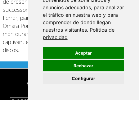
contenidos personalizados y
de presentació es fa necessària. Virtuós pianista,
anuncios adecuados, para analizar
successor de Rubén González, productor d’Ibrahim
el tráfico en nuestra web y para
Ferrer, pianista de capçalera de la cantant cubana
comprender de donde llegan
Omara Portuondo; Fonseca ha estat de gira per tot el
nuestros visitantes.
Política de
món durant els darrers anys amb el seu propi grup
privacidad
captivant el públic amb les cançons dels seus deu
discos.
Aceptar
Rechazar
Configurar
Mitjà Oficial
Dirigit, organitzat i produït per: