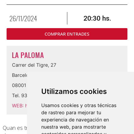
26/11/2024
20:30 hs.
COMPRAR ENTRADES
LA PALOMA
Carrer del Tigre, 27
Barcelona
08001
Utilizamos cookies
Tel.
933 01 68 97
Usamos cookies y otras técnicas
WEB:
https://lapaloma.com/
de rastreo para mejorar tu
experiencia de navegación en
nuestra web, para mostrarte
Quan es tracta del pianista Roberto Fonseca, una mica