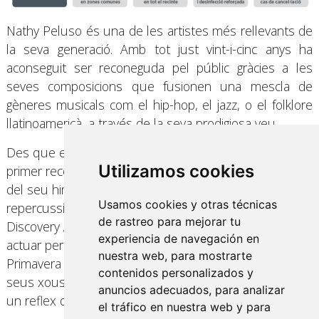
Nathy Peluso és una de les artistes més rellevants de
la seva generació. Amb tot just vint-i-cinc anys ha
aconseguit ser reconeguda pel públic gràcies a les
seves composicions que fusionen una mescla de
gèneres musicals com el hip-hop, el jazz, o el folklore
llatinoamericà, a través de la seva prodigiosa veu.
Des que en 2017 veiés la llum “Esmeralda”, el seu
Utilizamos cookies
primer recopilatori, però sobretot des del llançament
del seu himne “Corashe”, ha anat sumant èxits i
Usamos cookies y otras técnicas
repercussió, que l’han fet rebre premis com el
de rastreo para mejorar tu
Discovery Artist 2019 en LAMC (Nova York), així com
experiencia de navegación en
actuar per tot el món en prestigiosos festivals com el
nuestra web, para mostrarte
Primavera Sound on ha brillat gràcies a la potència dels
contenidos personalizados y
seus xous, on uneix interpretació, música i ball que és
anuncios adecuados, para analizar
un reflex de la seva innovadora personalitat artística.
el tráfico en nuestra web y para