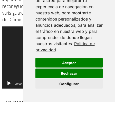
de rastreo para mejorar tu
reconeguda tant fora com dins d’Espanya, guanyant
experiencia de navegación en
varis guardons entre els quals hi ha el Premi Nacional
nuestra web, para mostrarte
del Còmic.
contenidos personalizados y
anuncios adecuados, para analizar
Reproductor
el tráfico en nuestra web y para
de
comprender de donde llegan
vídeo
nuestros visitantes.
Política de
privacidad
Aceptar
Rechazar
Configurar
00:00
00:00
– Els
menors de 14 anys
, hauran d’anar acompanyats
per un tutor legal per poder accedir a l’espectacle i