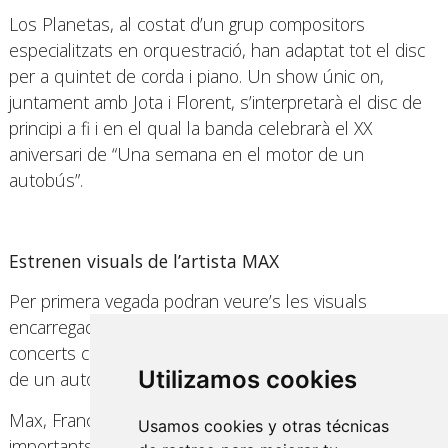
Los Planetas, al costat d’un grup compositors
especialitzats en orquestració, han adaptat tot el disc
per a quintet de corda i piano. Un show únic on,
juntament amb Jota i Florent, s’interpretarà el disc de
principi a fi i en el qual la banda celebrarà el XX
aniversari de “Una semana en el motor de un
autobús”.
Estrenen visuals de l’artista MAX
Per primera vegada podran veure’s les visuals
encarregades a l’artista MAX per acompanyar els
concerts commemoratius d’Una semana en el motor
Utilizamos cookies
de un autobús.
Max, Francesc Capdevila, és una de les figures més
Usamos cookies y otras técnicas
importants del còmic espanyol, la seva obra ha estat