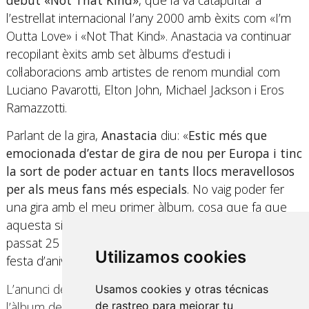
l’estrellat internacional l’any 2000 amb èxits com «I’m
Outta Love» i «Not That Kind». Anastacia va continuar
recopilant èxits amb set àlbums d’estudi i
col·laboracions amb artistes de renom mundial com
Luciano Pavarotti, Elton John, Michael Jackson i Eros
Ramazzotti.
Parlant de la gira,
Anastacia
diu: «
Estic més que
emocionada d’estar de gira de nou per Europa i tinc
la sort de poder actuar en tants llocs meravellosos
per als meus fans més especials
. No vaig poder fer
una gira amb el meu primer àlbum, cosa que fa que
aquesta sigui més especial. No puc creure que hagin
passat 25 anys des de ‘Not That Kind’ Serà una gran
Utilizamos cookies
festa d’aniversari. Estic desitjant veure-us a toas allà».
L’anunci de la gira arriba just després de l’èxit de
Usamos cookies y otras técnicas
l’àlbum de versions d’Anastacia 2023 «Our Songs»
de rastreo para mejorar tu