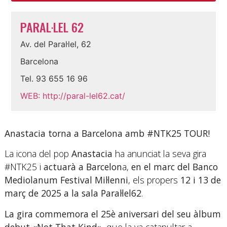
PARAL·LEL 62
Av. del Paraŀlel, 62
Barcelona
Tel.
93 655 16 96
WEB:
http://paral-lel62.cat/
Anastacia torna a Barcelona amb #NTK25 TOUR!
La icona del pop
Anastacia
ha anunciat la seva gira
#NTK25 i
actuarà a Barcelon
a,
​​en el marc del Banco
Mediolanum Festival Mil·lenni
, els propers
12 i 13 de
març de 2025 a la sala Paral·lel62
.
La gira commemora el 25è aniversari del seu àlbum
debut «Not That Kind»
, que la va catapultar a